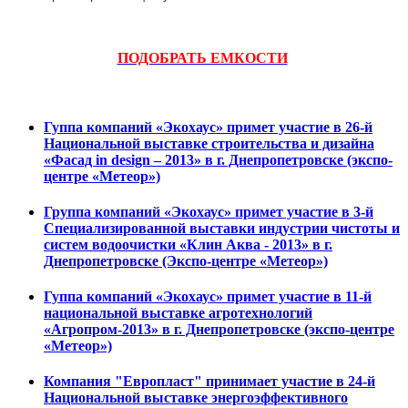
ПОДОБРАТЬ ЕМКОСТИ
Гуппа компаний «Экохаус» примет участие в 26-й
Национальной выставке строительства и дизайна
«Фасад in design – 2013» в г. Днепропетровске (экспо-
центре «Метеор»)
Группа компаний «Экохаус» примет участие в 3-й
Специализированной выставки индустрии чистоты и
систем водоочистки «Клин Аква - 2013» в г.
Днепропетровске (Экспо-центре «Метеор»)
Гуппа компаний «Экохаус» примет участие в 11-й
национальной выставке агротехнологий
«Агропром-2013» в г. Днепропетровске (экспо-центре
«Метеор»)
Компания "Европласт" принимает участие в 24-й
Национальной выставке энергоэффективного